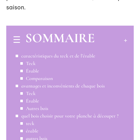
saison.
SOMMAIRE
caractéristiques du teck et de l’érable
Teck
Érable
Comparaison
avantages et inconvénients de chaque bois
Teck
Érable
Autres bois
quel bois choisir pour votre planche à découper ?
teck
érable
autres bois