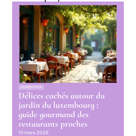
ALIMENTATION
Délices cachés autour du
jardin du luxembourg :
guide gourmand des
restaurants proches
10 mars 2026