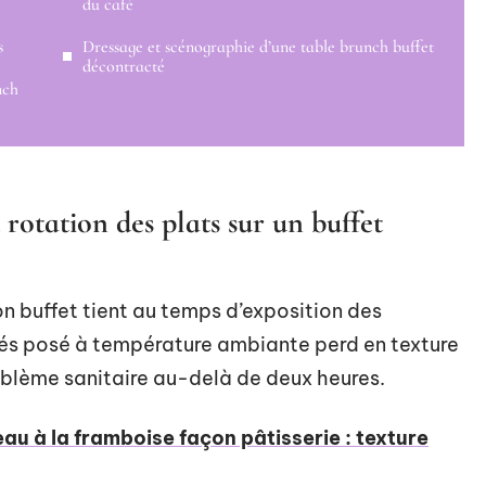
du café
s
Dressage et scénographie d’une table brunch buffet
décontracté
nch
rotation des plats sur un buffet
on buffet tient au temps d’exposition des
lés posé à température ambiante perd en texture
oblème sanitaire au-delà de deux heures.
au à la framboise façon pâtisserie : texture