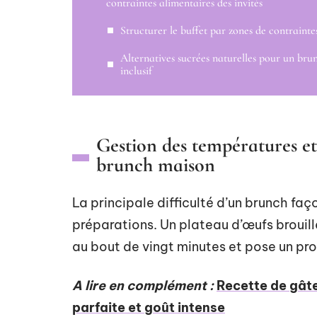
contraintes alimentaires des invités
Structurer le buffet par zones de contrainte
Alternatives sucrées naturelles pour un bru
inclusif
Gestion des températures et 
brunch maison
La principale difficulté d’un brunch faç
préparations. Un plateau d’œufs brouil
au bout de vingt minutes et pose un pr
A lire en complément :
Recette de gâte
parfaite et goût intense