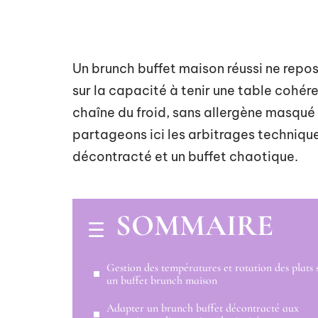
Un brunch buffet maison réussi ne repos
sur la capacité à tenir une table cohér
chaîne du froid, sans allergène masqué 
partageons ici les arbitrages techniques
décontracté et un buffet chaotique.
SOMMAIRE
Gestion des températures et rotation des plats 
un buffet brunch maison
Adapter un brunch buffet décontracté aux