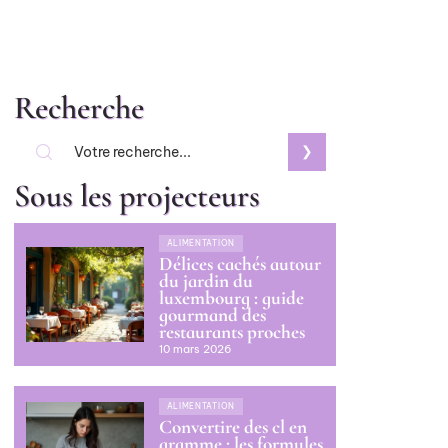
Recherche
Sous les projecteurs
ALIMENTATION
Délices cachés autour
du jardin du
luxembourg : guide
gourmand des
restaurants proches
10 mars 2026
ALIMENTATION
Convertire des cl en
gramme : les formules