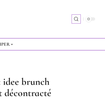
IPER
: idee brunch
t décontracté