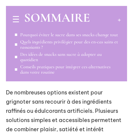
SOMMAIRE
Pourquoi éviter le sucre dans ses snacks change tout
Quels ingrédients privilégier pour des en-cas sains et
rassasiants ?
Des idées de snacks sans sucre à adopter au
quotidien
Conseils pratiques pour intégrer ces alternatives
dans votre routine
De nombreuses options existent pour
grignoter sans recourir à des ingrédients
raffinés ou édulcorants artificiels. Plusieurs
solutions simples et accessibles permettent
de combiner plaisir, satiété et intérêt