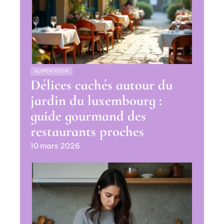
ALIMENTATION
Délices cachés autour du
jardin du luxembourg :
guide gourmand des
restaurants proches
10 mars 2026