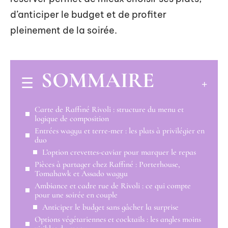
d’anticiper le budget et de profiter
pleinement de la soirée.
SOMMAIRE
Carte de Raffiné Rivoli : structure du menu et
logique de composition
Entrées wagyu et terre-mer : les plats à privilégier en
duo
L’option crevettes-caviar pour marquer le repas
Pièces à partager chez Raffiné : Porterhouse,
Tomahawk et Assado wagyu
Ambiance et cadre rue de Rivoli : ce qui compte
pour une soirée en couple
Anticiper le budget sans gâcher la surprise
Options végétariennes et cocktails : les angles moins