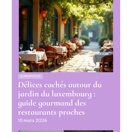
ALIMENTATION
Délices cachés autour du
jardin du luxembourg :
guide gourmand des
restaurants proches
10 mars 2026