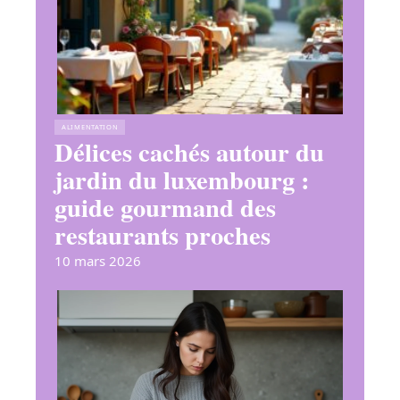
ALIMENTATION
Délices cachés autour du
jardin du luxembourg :
guide gourmand des
restaurants proches
10 mars 2026