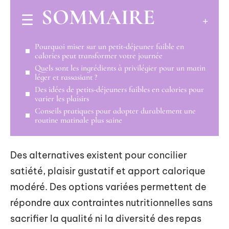
SOMMAIRE
Pourquoi miser sur un petit-déjeuner faible en
calories peut transformer votre journée
Quels sont les ingrédients à privilégier pour un matin
léger et rassasiant ?
Des idées de petits-déjeuners faibles en calories pour
varier les plaisirs
Conseils pratiques pour adopter durablement une
routine matinale plus saine
Des alternatives existent pour concilier
satiété, plaisir gustatif et apport calorique
modéré. Des options variées permettent de
répondre aux contraintes nutritionnelles sans
sacrifier la qualité ni la diversité des repas