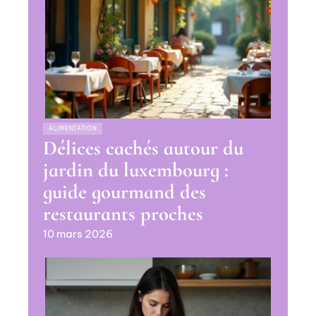
ALIMENTATION
Délices cachés autour du
jardin du luxembourg :
guide gourmand des
restaurants proches
10 mars 2026