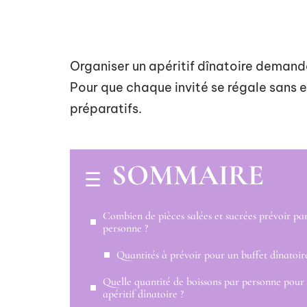
Organiser un apéritif dînatoire demande
Pour que chaque invité se régale sans ex
préparatifs.
SOMMAIRE
Combien de pièces salées et sucrées prévoir pa
personne ?
Quantités à prévoir pour un buffet dînatoir
Quelle quantité de boissons par personne pour
apéritif dînatoire ?