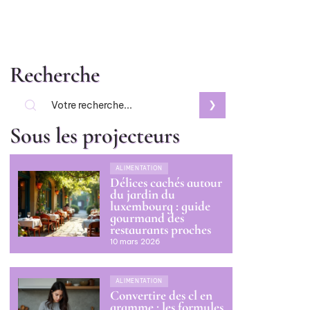
Recherche
Sous les projecteurs
ALIMENTATION
Délices cachés autour
du jardin du
luxembourg : guide
gourmand des
restaurants proches
10 mars 2026
ALIMENTATION
Convertire des cl en
gramme : les formules