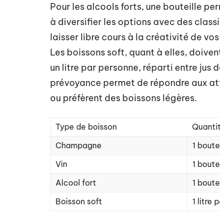
Pour les alcools forts, une bouteille p
à diversifier les options avec des class
laisser libre cours à la créativité de vo
Les boissons soft, quant à elles, doiven
un litre par personne, réparti entre jus 
prévoyance permet de répondre aux at
ou préfèrent des boissons légères.
Type de boisson
Quanti
Champagne
1 boute
Vin
1 boute
Alcool fort
1 boute
Boisson soft
1 litre