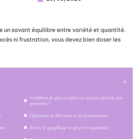
 un savant équilibre entre variété et quantité.
cès ni frustration, vous devez bien doser les
r
Combien de pièces salées et sucrées prévoir par
personne ?
e
Optimiser la diversité et la présentation
 un
Éviter le gaspillage et gérer les quantités