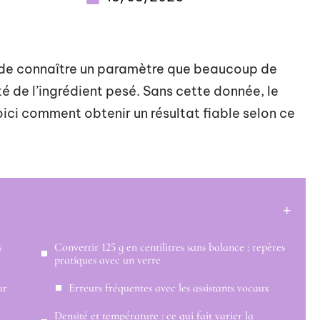
de connaître un paramètre que beaucoup de
té de l’ingrédient pesé. Sans cette donnée, le
oici comment obtenir un résultat fiable selon ce
s
Convertir 125 g en centilitres sans balance : repères
pratiques avec un verre
ar
Erreurs fréquentes avec les assistants vocaux
Densité et température : ce qui fait varier la