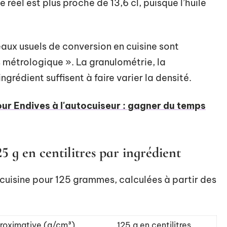
 réel est plus proche de 13,6 cl, puisque l’huile
eaux usuels de conversion en cuisine sont
s métrologique ». La granulométrie, la
grédient suffisent à faire varier la densité.
ur Endives à l'autocuiseur : gagner du temps
5 g en centilitres par ingrédient
n cuisine pour 125 grammes, calculées à partir des
roximative (g/cm³)
125 g en centilitres