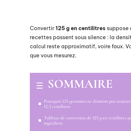
Convertir
125 g en centilitres
suppose 
recettes passent sous silence : la densi
calcul reste approximatif, voire faux. V
que vous mesurez.
SOMMAIRE
Pourquoi 125 grammes ne donnent pas toujour
12,5 centilitres
Tableau de conversion de 125 g en centilitres p
ingrédient