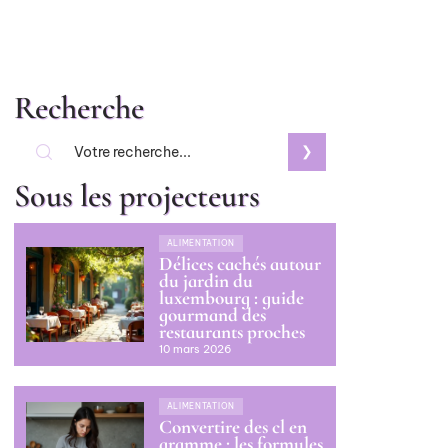
Recherche
Sous les projecteurs
ALIMENTATION
Délices cachés autour
du jardin du
luxembourg : guide
gourmand des
restaurants proches
10 mars 2026
ALIMENTATION
Convertire des cl en
gramme : les formules