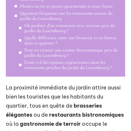
Plaisirs sucrés et pauses gourmandes à toute heure
Questions fréquentes sur les restaurants autour du
jardin du Luxembourg
Où profiter d’un restaurant avec terrasse près du
jardin du Luxembourg ?
Quelle différence entre une brasserie et un bistrot
dans ce quartier ?
Peut-on trouver une cuisine bistronomique près du
jardin du Luxembourg ?
Existe-t-il des options végétariennes dans les
restaurants proches du jardin du Luxembourg ?
La proximité immédiate du jardin attire aussi
bien les touristes que les habitants du
quartier, tous en quête de
brasseries
élégantes
ou de
restaurants bistronomiques
où la
gastronomie de terroir
occupe le