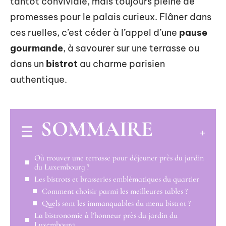
tantôt conviviale, mais toujours pleine de
promesses pour le palais curieux. Flâner dans
ces ruelles, c’est céder à l’appel d’une
pause
gourmande
, à savourer sur une terrasse ou
dans un
bistrot
au charme parisien
authentique.
SOMMAIRE
Où trouver une terrasse pour déjeuner près du jardin
du Luxembourg ?
Les bistrots et brasseries emblématiques du quartier
Comment choisir parmi les meilleures tables ?
Quels sont les immanquables du menu bistrot ?
La bistronomie à l’honneur près du jardin du
Luxembourg