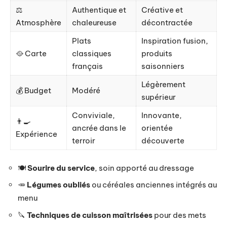
⚖️
Authentique et
Créative et
Atmosphère
chaleureuse
décontractée
Plats
Inspiration fusion,
🥘 Carte
classiques
produits
français
saisonniers
Légèrement
💰 Budget
Modéré
supérieur
Conviviale,
Innovante,
👨‍🍳
ancrée dans le
orientée
Expérience
terroir
découverte
🍽️
Sourire du service
, soin apporté au dressage
🥕
Légumes oubliés
ou céréales anciennes intégrés au
menu
🔪
Techniques de cuisson maîtrisées
pour des mets