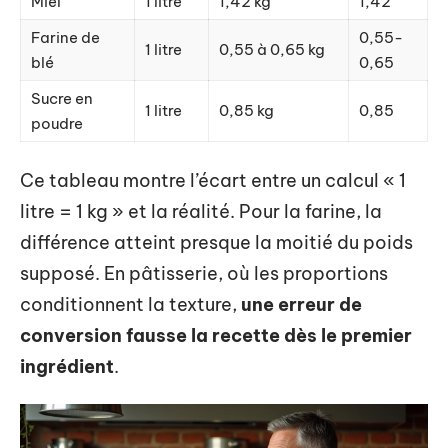
Miel
1 litre
1,42 kg
1,42
Farine de
0,55-
1 litre
0,55 à 0,65 kg
blé
0,65
Sucre en
1 litre
0,85 kg
0,85
poudre
Ce tableau montre l’écart entre un calcul « 1
litre = 1 kg » et la réalité. Pour la farine, la
différence atteint presque la moitié du poids
supposé. En pâtisserie, où les proportions
conditionnent la texture,
une erreur de
conversion fausse la recette dès le premier
ingrédient
.