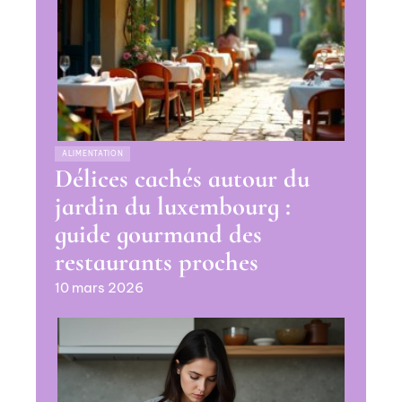
ALIMENTATION
Délices cachés autour du
jardin du luxembourg :
guide gourmand des
restaurants proches
10 mars 2026