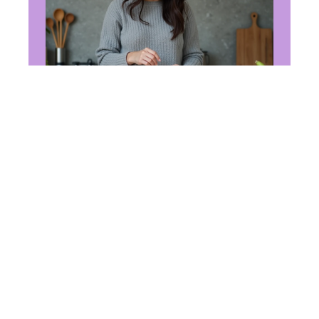
ALIMENTATION
Convertire des cl en
gramme : les formules utiles
à retenir en 2026
14 juin 2026
En vogue