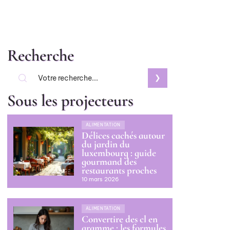
Recherche
Sous les projecteurs
ALIMENTATION
Délices cachés autour
du jardin du
luxembourg : guide
gourmand des
restaurants proches
10 mars 2026
ALIMENTATION
Convertire des cl en
gramme : les formules