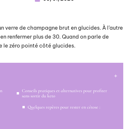
un verre de champagne brut en glucides. À l’autre
 en renfermer plus de 30. Quand on parle de
se le zéro pointé côté glucides.
on
Conseils pratiques et alternatives pour profiter
sans sortir du keto
Quelques repères pour rester en cétose :