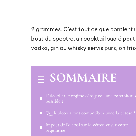
2 grammes. C’est tout ce que contient 
bout du spectre, un cocktail sucré peut
vodka, gin ou whisky servis purs, on fri
SOMMAIRE
L’alcool et le régime cétogène : une cohabitati
possible ?
Quels alcools sont compatibles avec la cétose ?
Impact de l’alcool sur la cétose et sur votre
organisme