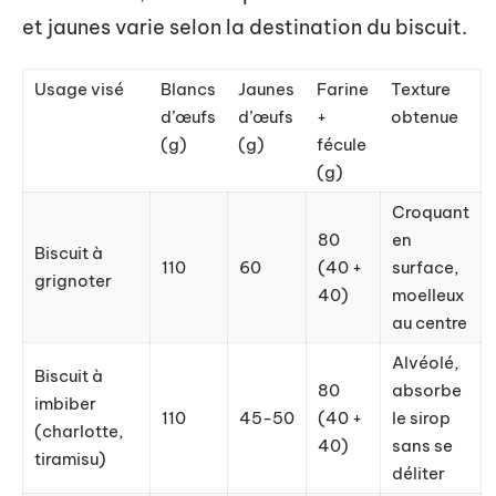
et jaunes varie selon la destination du biscuit.
Usage visé
Blancs
Jaunes
Farine
Texture
d’œufs
d’œufs
+
obtenue
(g)
(g)
fécule
(g)
Croquant
80
en
Biscuit à
110
60
(40 +
surface,
grignoter
40)
moelleux
au centre
Alvéolé,
Biscuit à
80
absorbe
imbiber
110
45-50
(40 +
le sirop
(charlotte,
40)
sans se
tiramisu)
déliter