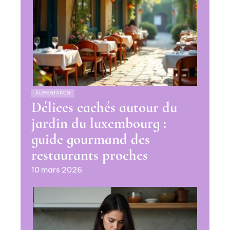
ALIMENTATION
Délices cachés autour du
jardin du luxembourg :
guide gourmand des
restaurants proches
10 mars 2026