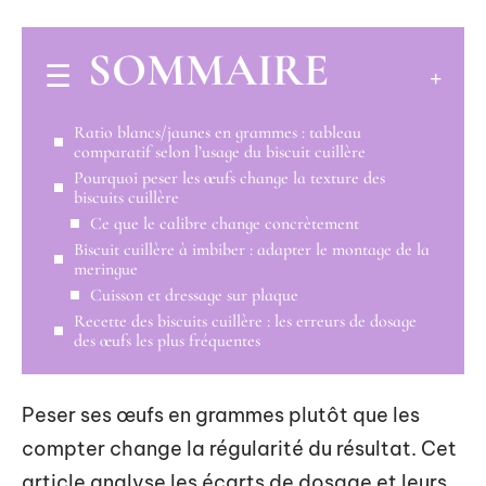
SOMMAIRE
Ratio blancs/jaunes en grammes : tableau
comparatif selon l’usage du biscuit cuillère
Pourquoi peser les œufs change la texture des
biscuits cuillère
Ce que le calibre change concrètement
Biscuit cuillère à imbiber : adapter le montage de la
meringue
Cuisson et dressage sur plaque
Recette des biscuits cuillère : les erreurs de dosage
des œufs les plus fréquentes
Peser ses œufs en grammes plutôt que les
compter change la régularité du résultat. Cet
article analyse les écarts de dosage et leurs