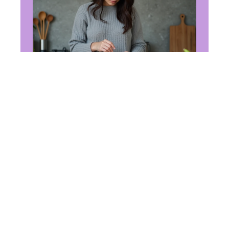
ALIMENTATION
Convertire des cl en
gramme : les formules utiles
à retenir en 2026
14 juin 2026
En vogue