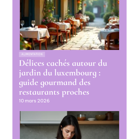
ALIMENTATION
Délices cachés autour du
jardin du luxembourg :
guide gourmand des
restaurants proches
10 mars 2026