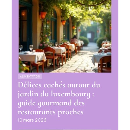
ALIMENTATION
Délices cachés autour du
jardin du luxembourg :
guide gourmand des
restaurants proches
10 mars 2026