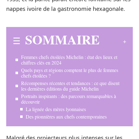
nappes ivoire de la gastronomie hexagonale.
SOMMAIRE
Femmes chefs étoilées Michelin : état des lieux et
chiffres clés en 2024
Quels pays et régions comptent le plus de femmes
chefs étoilées ?
Récompenses récentes et tendances : ce que disent
les dernières éditions du guide Michelin
Portraits inspirants : des parcours remarquables à
découvrir
La lignée des mères lyonnaises
Des pionnières aux chefs contemporaines
Malgré des projecteurs plus intenses sur les