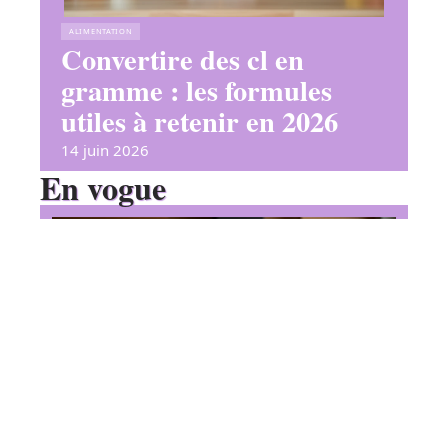
ALIMENTATION
Convertire des cl en
gramme : les formules
utiles à retenir en 2026
14 juin 2026
En vogue
Pourquoi le Fondant au
chocolat recette Cyril Lignac
fait la différence au dessert ?
Contact
Mentions Légales
Sitemap