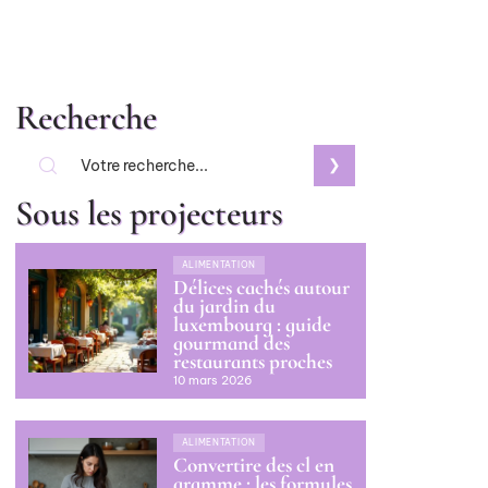
Recherche
Sous les projecteurs
ALIMENTATION
Délices cachés autour
du jardin du
luxembourg : guide
gourmand des
restaurants proches
10 mars 2026
ALIMENTATION
Convertire des cl en
gramme : les formules