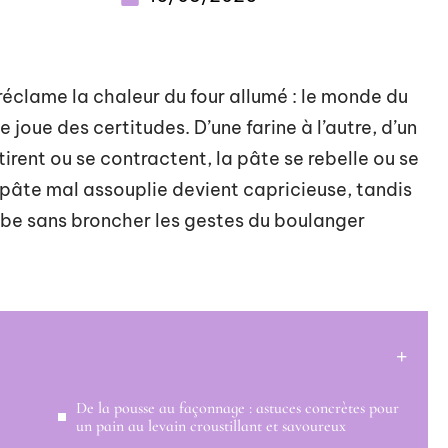
i réclame la chaleur du four allumé : le monde du
 joue des certitudes. D’une farine à l’autre, d’un
tirent ou se contractent, la pâte se rebelle ou se
e pâte mal assouplie devient capricieuse, tandis
rbe sans broncher les gestes du boulanger
De la pousse au façonnage : astuces concrètes pour
un pain au levain croustillant et savoureux