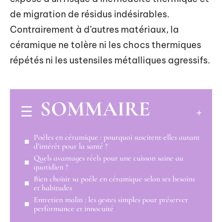
de migration de résidus indésirables.
Contrairement à d’autres matériaux, la
céramique ne tolère ni les chocs thermiques
répétés ni les ustensiles métalliques agressifs.
SOMMAIRE
Poêles en céramique : pourquoi suscitent-elles autant
d’intérêt pour la santé ?
Quels avantages réels pour une cuisson saine au
quotidien ?
Bien choisir sa poêle en céramique selon ses besoins
et habitudes
Entretien malin : les gestes simples pour préserver
performance et innocuité