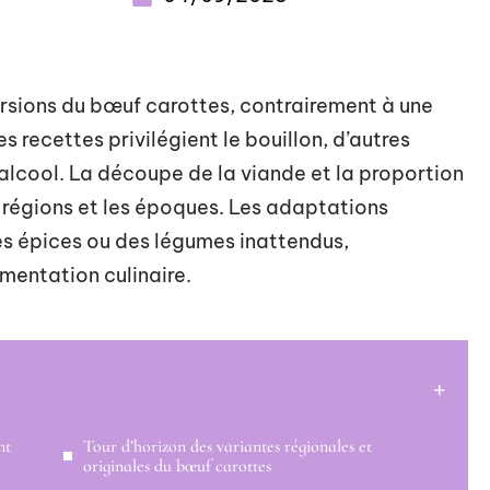
ersions du bœuf carottes, contrairement à une
recettes privilégient le bouillon, d’autres
d’alcool. La découpe de la viande et la proportion
s régions et les époques. Les adaptations
es épices ou des légumes inattendus,
imentation culinaire.
nt
Tour d’horizon des variantes régionales et
originales du bœuf carottes