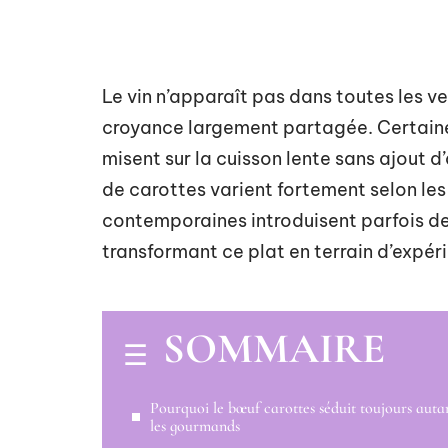
Le vin n’apparaît pas dans toutes les v
croyance largement partagée. Certaines 
misent sur la cuisson lente sans ajout 
de carottes varient fortement selon le
contemporaines introduisent parfois d
transformant ce plat en terrain d’expér
SOMMAIRE
Pourquoi le bœuf carottes séduit toujours auta
les gourmands