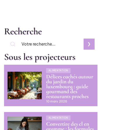
Recherche
Sous les projecteurs
ALIMENTATION
Délices cachés autour
du jardin du
luxembourg : guide
gourmand des
restaurants proches
10 mars 2026
ALIMENTATION
Convertire des cl en
gramme : les formules