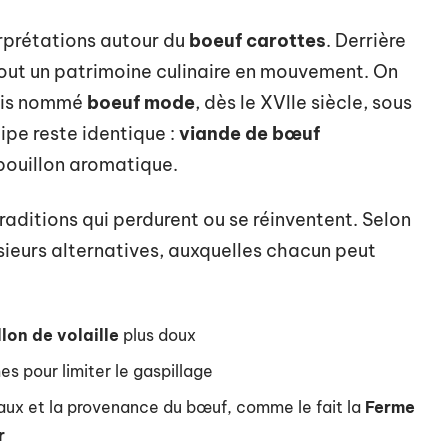
erprétations autour du
boeuf carottes
. Derrière
a tout un patrimoine culinaire en mouvement. On
fois nommé
boeuf mode
, dès le XVIIe siècle, sous
ipe reste identique :
viande de bœuf
bouillon aromatique.
raditions qui perdurent ou se réinventent. Selon
lusieurs alternatives, auxquelles chacun peut
llon de volaille
plus doux
s pour limiter le gaspillage
eaux et la provenance du bœuf, comme le fait la
Ferme
r