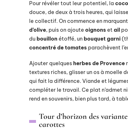
Pour révéler tout leur potentiel, la
coco
douce, de deux à trois heures, qui lais
le collectif. On commence en marquant
d’olive
, puis on ajoute
oignons
et
ail
pou
du
bouillon
étoffé, un
bouquet garni
(th
concentré de tomates
parachèvent l’e
Ajouter quelques
herbes de Provence
r
textures riches, glisser un os à moell
qui fait la différence. Viande et légumes
compléter le travail. Ce plat n’admet ni h
rend en souvenirs, bien plus tard, à tabl
Tour d’horizon des variante
carottes