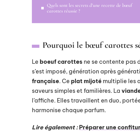
Quels sont les secrets d’une recette de bœuf
carottes réussie ?
Pourquoi le bœuf carottes s
Le
boeuf carottes
ne se contente pas de
s’est imposé, génération après générati
française
. Ce
plat mijoté
multiplie les 
saveurs simples et familières. La
viand
l’affiche. Elles travaillent en duo, port
harmonise chaque parfum.
Lire également :
Préparer une confitur