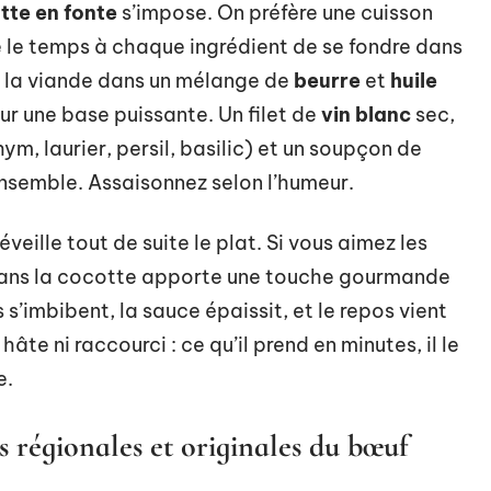
tte en fonte
s’impose. On préfère une cuisson
se le temps à chaque ingrédient de se fondre dans
 la viande dans un mélange de
beurre
et
huile
r une base puissante. Un filet de
vin blanc
sec,
ym, laurier, persil, basilic) et un soupçon de
nsemble. Assaisonnez selon l’humeur.
éveille tout de suite le plat. Si vous aimez les
e dans la cocotte apporte une touche gourmande
 s’imbibent, la sauce épaissit, et le repos vient
âte ni raccourci : ce qu’il prend en minutes, il le
e.
s régionales et originales du bœuf