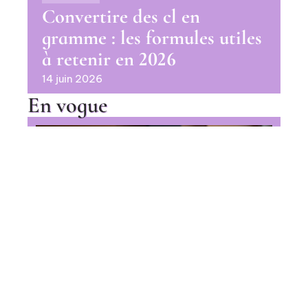
Convertire des cl en
gramme : les formules utiles
à retenir en 2026
14 juin 2026
En vogue
Pourquoi le Fondant au chocolat
recette Cyril Lignac fait la
différence au dessert ?
Contact
Mentions Légales
Sitemap
ALIMENTATION
© 2025 | cuisine-gratuite.com