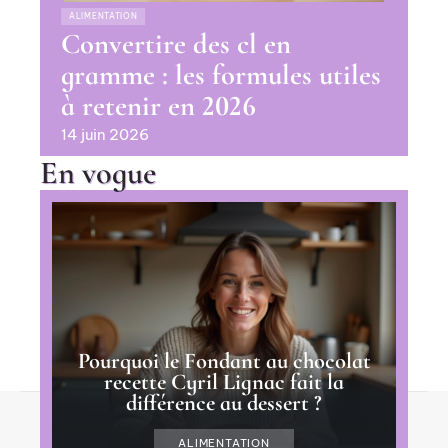
ALIMENTATION
Convertire des cl en
gramme : les formules utiles
à retenir en 2026
14 juin 2026
En vogue
Pourquoi le Fondant au chocolat
recette Cyril Lignac fait la
différence au dessert ?
Contact
Mentions Légales
Sitemap
ALIMENTATION