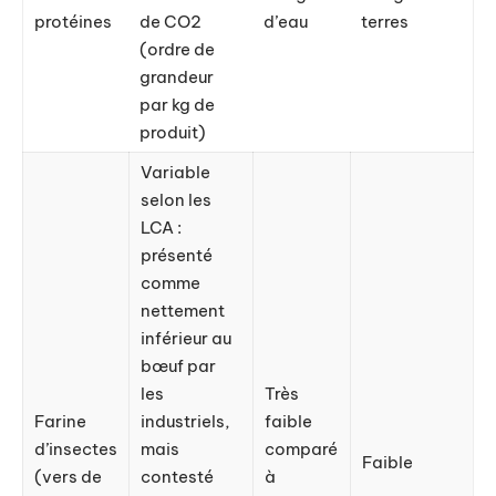
protéines
de CO2
d’eau
terres
(ordre de
grandeur
par kg de
produit)
Variable
selon les
LCA :
présenté
comme
nettement
inférieur au
bœuf par
les
Très
Farine
industriels,
faible
d’insectes
mais
comparé
Faible
(vers de
contesté
à