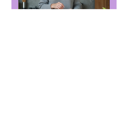
ALIMENTATION
Convertire des cl en
gramme : les formules utiles
à retenir en 2026
14 juin 2026
En vogue