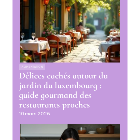
ALIMENTATION
Délices cachés autour du
jardin du luxembourg :
guide gourmand des
restaurants proches
10 mars 2026