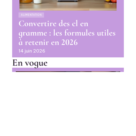
ALIMENTATION
Convertire des cl en
gramme : les formules utiles
à retenir en 2026
14 juin 2026
En vogue
Pourquoi le Fondant au chocolat
recette Cyril Lignac fait la
différence au dessert ?